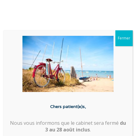
DR FLORIAN CUEFF
Fermer
Dr Florian CUEFF -
Chirurgien de la
colonne vertébrale
Préparez votre
consultation
Chers patient(e)s,
Préparez
Nous vous informons que le cabinet sera fermé
du
votre
3 au 28 août inclus
.