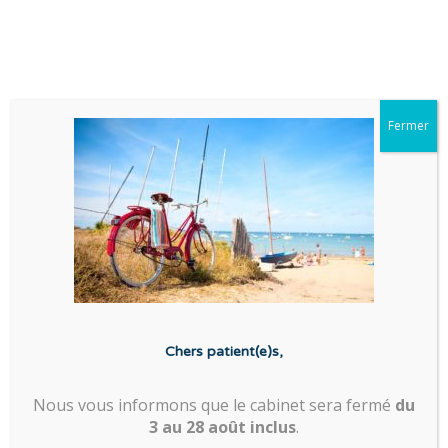
DR FLORIAN CUEFF
Fermer
Mentions légales
Dr Florian Cueff
>
Mentions légales
Chers patient(e)s,
Nous vous informons que le cabinet sera fermé
du
3 au 28 août inclus
.